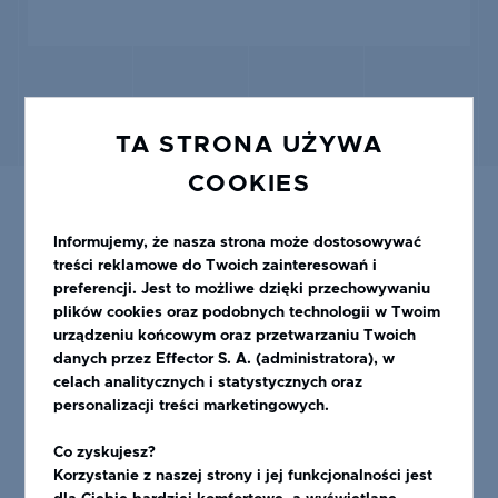
TA STRONA UŻYWA
COOKIES
Informujemy, że nasza strona może dostosowywać
treści reklamowe do Twoich zainteresowań i
preferencji. Jest to możliwe dzięki przechowywaniu
POLECANE PRODUKTY
plików cookies oraz podobnych technologii w Twoim
urządzeniu końcowym oraz przetwarzaniu Twoich
danych przez Effector S. A. (administratora), w
celach analitycznych i statystycznych oraz
personalizacji treści marketingowych.
Co zyskujesz?
Korzystanie z naszej strony i jej funkcjonalności jest