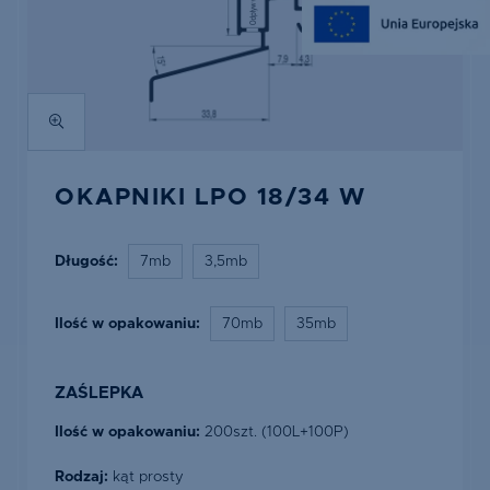
OKAPNIKI LPO 18/34 W
Długość:
7mb
3,5mb
Ilość w opakowaniu:
70mb
35mb
ZAŚLEPKA
Ilość w opakowaniu:
200szt. (100L+100P)
Rodzaj:
kąt prosty