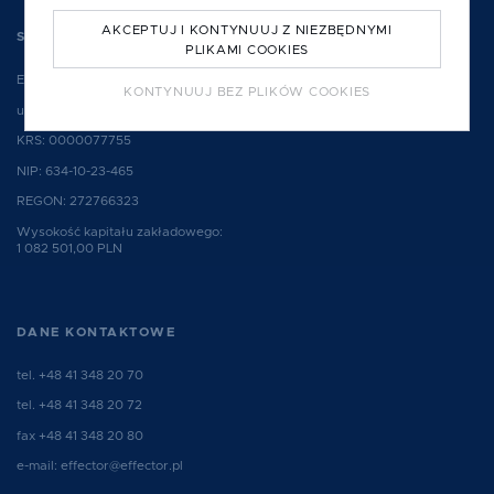
AKCEPTUJ I KONTYNUUJ Z NIEZBĘDNYMI
SIEDZIBA SPÓŁKI
PLIKAMI COOKIES
EFFECTOR S.A.
KONTYNUUJ BEZ PLIKÓW COOKIES
ul. Hauke Bosaka 2, 25-214 Kielce, Polska
KRS: 0000077755
NIP: 634-10-23-465
REGON: 272766323
Wysokość kapitału zakładowego:
1 082 501,00 PLN
DANE KONTAKTOWE
tel.
+48 41 348 20 70
tel.
+48 41 348 20 72
fax +48 41 348 20 80
e-mail:
effector@effector.pl