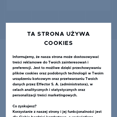
TA STRONA UŻYWA
COOKIES
Informujemy, że nasza strona może dostosowywać
treści reklamowe do Twoich zainteresowań i
preferencji. Jest to możliwe dzięki przechowywaniu
POLECANE PRODUKTY
plików cookies oraz podobnych technologii w Twoim
urządzeniu końcowym oraz przetwarzaniu Twoich
danych przez Effector S. A. (administratora), w
celach analitycznych i statystycznych oraz
personalizacji treści marketingowych.
Co zyskujesz?
Korzystanie z naszej strony i jej funkcjonalności jest