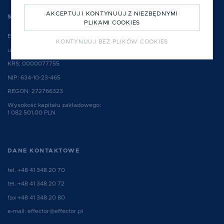
AKCEPTUJ I KONTYNUUJ Z NIEZBĘDNYMI
SIEDZIBA SPÓŁKI
PLIKAMI COOKIES
EFFECTOR S.A.
KONTYNUUJ BEZ PLIKÓW COOKIES
ul. Hauke Bosaka 2, 25-214 Kielce, Polska
KRS: 0000077755
NIP: 634-10-23-465
REGON: 272766323
Wysokość kapitału zakładowego:
1 082 501,00 PLN
DANE KONTAKTOWE
tel.
+48 41 348 20 70
tel.
+48 41 348 20 72
fax +48 41 348 20 80
e-mail:
effector@effector.pl