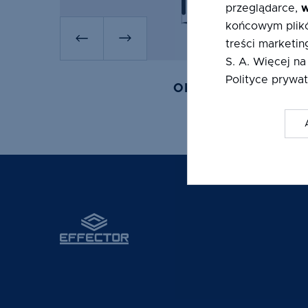
przeglądarce,
w
końcowym plikó
treści marketin
S. A. Więcej na
Polityce prywat
OKAPNIKI LPO 18/