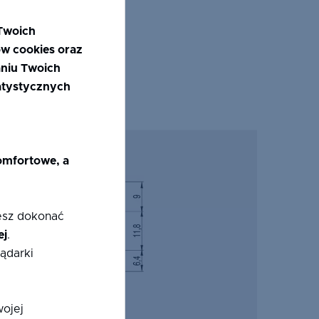
Twoich
ów cookies oraz
niu Twoich
tatystycznych
komfortowe, a
żesz dokonać
ej
.
ądarki
wojej