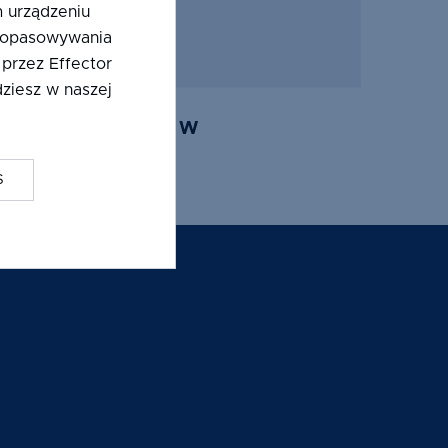
 urządzeniu
 dopasowywania
 przez Effector
ziesz w naszej
PNIKI LPO 18/34 W
S