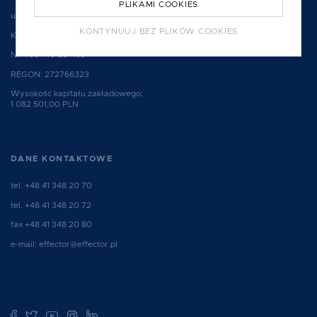
PLIKAMI COOKIES
ul. Hauke Bosaka 2, 25-214 Kielce, Polska
KONTYNUUJ BEZ PLIKÓW COOKIES
KRS: 0000077755
NIP: 634-10-23-465
REGON: 272766323
Wysokość kapitału zakładowego:
1 082 501,00 PLN
DANE KONTAKTOWE
tel.
+48 41 348 20 70
tel.
+48 41 348 20 72
fax +48 41 348 20 80
e-mail:
effector@effector.pl