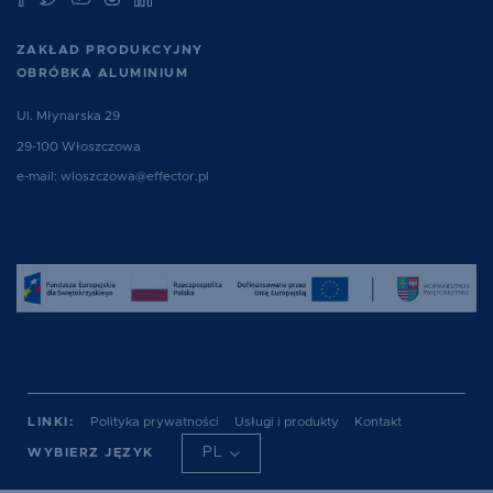
ZAKŁAD PRODUKCYJNY
OBRÓBKA ALUMINIUM
Ul. Młynarska 29
29-100 Włoszczowa
e-mail:
wloszczowa@effector.pl
LINKI:
Polityka prywatności
Usługi i produkty
Kontakt
EN
DE
PL
WYBIERZ JĘZYK