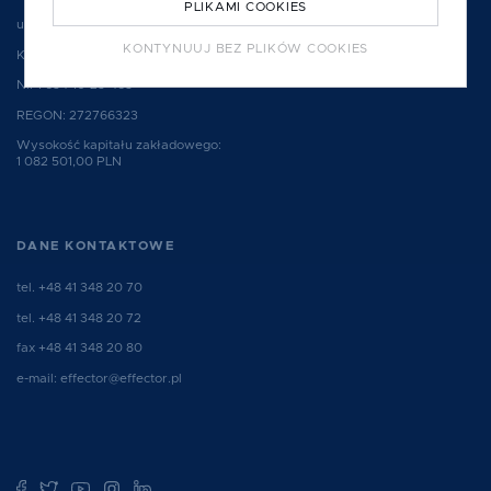
PLIKAMI COOKIES
ul. Hauke Bosaka 2, 25-214 Kielce, Polska
KONTYNUUJ BEZ PLIKÓW COOKIES
KRS: 0000077755
NIP: 634-10-23-465
REGON: 272766323
Wysokość kapitału zakładowego:
1 082 501,00 PLN
DANE KONTAKTOWE
tel.
+48 41 348 20 70
tel.
+48 41 348 20 72
fax +48 41 348 20 80
e-mail:
effector@effector.pl