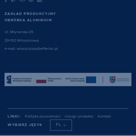
ZAKŁAD PRODUKCYJNY
OBRÓBKA ALUMINIUM
Ul. Młynarska 29
29-100 Włoszczowa
e-mail:
wloszczowa@effector.pl
LINKI:
Polityka prywatności
Usługi i produkty
Kontakt
EN
DE
PL
WYBIERZ JĘZYK